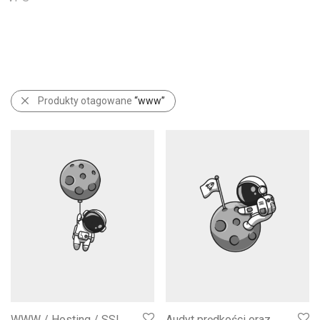
Produkty otagowane
“www”
WWW / Hosting / SSL
Audyt prędkości oraz