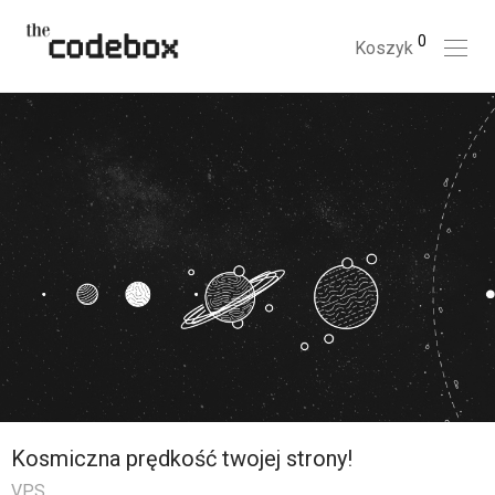
0
Koszyk
Kosmiczna prędkość twojej strony!
VPS